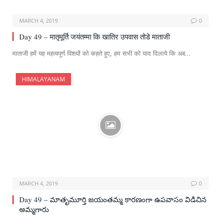
MARCH 4, 2019
0
Day 49 – मातृमूर्ति जयंतम्मा कि खातिर उपवास तोडे माताजी
माताजी हमें यह महत्वपूर्ण विशयों को कहते हुए, हम सभी को याद दिलाये कि अब…
HIMALAYANAM
MARCH 4, 2019
0
Day 49 – మాతృమూర్తి జయంతమ్మ కారణంగా ఉపవాసం విడిచిన
అమ్మగారు