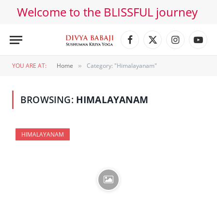
Welcome to the BLISSFUL journey
Facebook
X
Instagram
YouT
(Twitter)
YOU ARE AT:
Home
Category: "Himalayanam"
»
BROWSING:
HIMALAYANAM
HIMALAYANAM