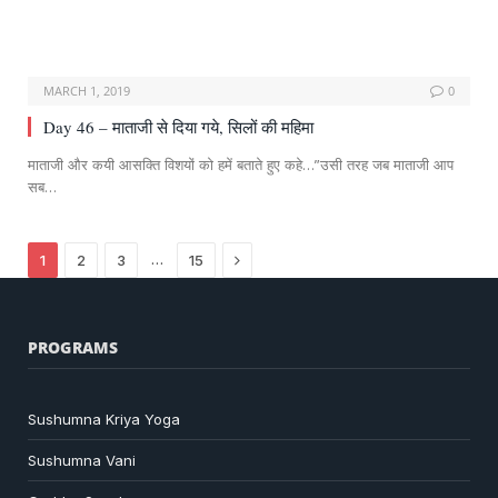
MARCH 1, 2019
0
Day 46 – माताजी से दिया गये, सिलों की महिमा
माताजी और कयी आसक्ति विशयों को हमें बताते हुए कहे…”उसी तरह जब माताजी आप
सब…
Next
…
1
2
3
15
PROGRAMS
Sushumna Kriya Yoga
Sushumna Vani