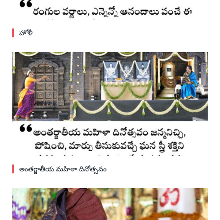
హోళీ
అంతర్జాతీయ మహిళా దినోత్సవం