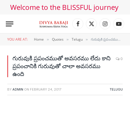
Welcome to the BLISSFUL journey
Facebook
X
Instagram
YouT
(Twitter)
YOU ARE AT:
Home
Quotes
Telugu
గురువుకి ప్రపంచముతో అవసరము లేదు కాని ప్రపంచానికి గురువుతో చాలా అవసరము ఉంది
»
»
»
గురువుకి ప్రపంచముతో అవసరము లేదు కాని
0
ప్రపంచానికి గురువుతో చాలా అవసరము
ఉంది
BY
ADMIN
ON
FEBRUARY 24, 2017
TELUGU