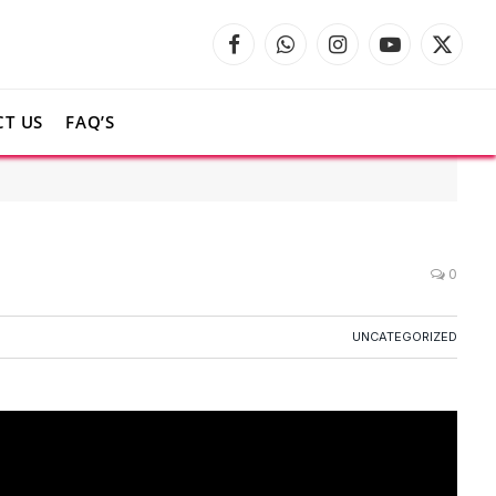
Facebook
WhatsApp
Instagram
YouTube
X
(Twitte
T US
FAQ’S
0
UNCATEGORIZED