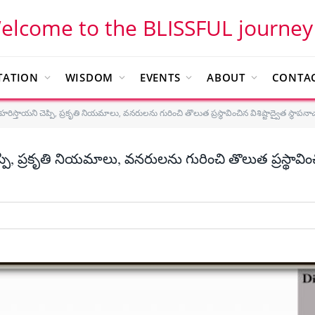
elcome to the BLISSFUL journey
TATION
WISDOM
EVENTS
ABOUT
CONTAC
 హరిస్తాయని చెప్పి, ప్రకృతి నియమాలు, వనరులను గురించి తొలుత ప్రస్థావించిన విశిష్టాద్వైత స్థాపనాచార
ి, ప్రకృతి నియమాలు, వనరులను గురించి తొలుత ప్రస్థావించిన విశి