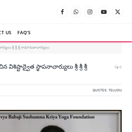
Facebook
WhatsApp
Instagram
YouTube
X
(Twitte
T US
FAQ’S
్యులు శ్రీ శ్రీ శ్రీ రామానుజాచార్యులు
ష్టాద్వైత స్థాపనాచార్యులు శ్రీ శ్రీ శ్రీ
0
QUOTES
,
TELUGU