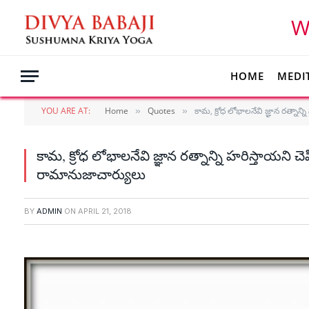
W
HOME
MEDI
YOU ARE AT:
Home
Quotes
కామ, క్రోధ లోభాలనేవి జ్ఞాన రత్నాన్ని
»
»
కామ, క్రోధ లోభాలనేవి జ్ఞాన రత్నాన్ని హరిస్తాయని చెప్ప
రామానుజాచార్యులు
BY
ADMIN
ON
APRIL 21, 2018