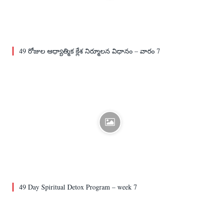
49 రోజుల ఆధ్యాత్మిక క్లేశ నిర్మూలన విధానం – వారం 7
49 Day Spiritual Detox Program – week 7