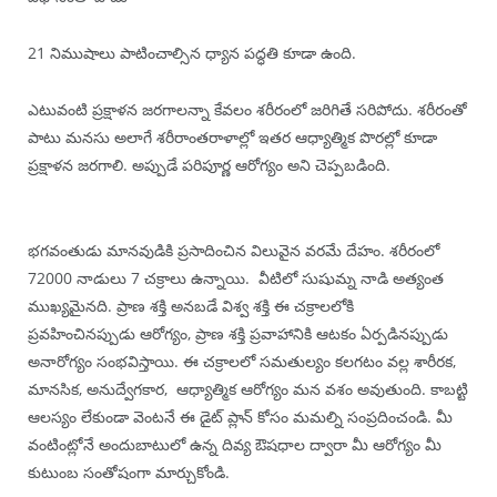
21 నిముషాలు పాటించాల్సిన ధ్యాన పద్ధతి కూడా ఉంది.
ఎటువంటి ప్రక్షాళన జరగాలన్నా కేవలం శరీరంలో జరిగితే సరిపోదు. శరీరంతో
పాటు మనసు అలాగే శరీరాంతరాళాల్లో ఇతర ఆధ్యాత్మిక పొరల్లో కూడా
ప్రక్షాళన జరగాలి. అప్పుడే పరిపూర్ణ ఆరోగ్యం అని చెప్పబడింది.
భగవంతుడు మానవుడికి ప్రసాదించిన విలువైన వరమే దేహం. శరీరంలో
72000 నాడులు 7 చక్రాలు ఉన్నాయి. వీటిలో సుషుమ్న నాడి అత్యంత
ముఖ్యమైనది. ప్రాణ శక్తి అనబడే విశ్వ శక్తి ఈ చక్రాలలోకి
ప్రవహించినప్పుడు ఆరోగ్యం, ప్రాణ శక్తి ప్రవాహానికి ఆటకం ఏర్పడినప్పుడు
అనారోగ్యం సంభవిస్తాయి. ఈ చక్రాలలో సమతుల్యం కలగటం వల్ల శారీరక,
మానసిక, అనుద్వేగకార, ఆధ్యాత్మిక ఆరోగ్యం మన వశం అవుతుంది. కాబట్టి
ఆలస్యం లేకుండా వెంటనే ఈ డైట్ ప్లాన్ కోసం మమల్ని సంప్రదించండి. మీ
వంటింట్లోనే అందుబాటులో ఉన్న దివ్య ఔషధాల ద్వారా మీ ఆరోగ్యం మీ
కుటుంబ సంతోషంగా మార్చుకోండి.