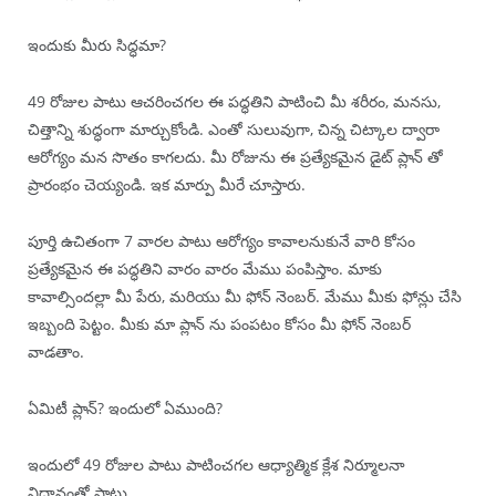
ఇందుకు మీరు సిద్ధమా?
49 రోజుల పాటు ఆచరించగల ఈ పద్ధతిని పాటించి మీ శరీరం, మనసు,
చిత్తాన్ని శుద్ధంగా మార్చుకోండి. ఎంతో సులువుగా, చిన్న చిట్కాల ద్వారా
ఆరోగ్యం మన సొతం కాగలదు. మీ రోజును ఈ ప్రత్యేకమైన డైట్ ప్లాన్ తో
ప్రారంభం చెయ్యండి. ఇక మార్పు మీరే చూస్తారు.
పూర్తి ఉచితంగా 7 వారల పాటు ఆరోగ్యం కావాలనుకునే వారి కోసం
ప్రత్యేకమైన ఈ పద్ధతిని వారం వారం మేము పంపిస్తాం. మాకు
కావాల్సిందల్లా మీ పేరు, మరియు మీ ఫోన్ నెంబర్. మేము మీకు ఫోన్లు చేసి
ఇబ్బంది పెట్టం. మీకు మా ప్లాన్ ను పంపటం కోసం మీ ఫోన్ నెంబర్
వాడతాం.
ఏమిటీ ప్లాన్? ఇందులో ఏముంది?
ఇందులో 49 రోజుల పాటు పాటించగల ఆధ్యాత్మిక క్లేశ నిర్మూలనా
విధానంతో పాటు