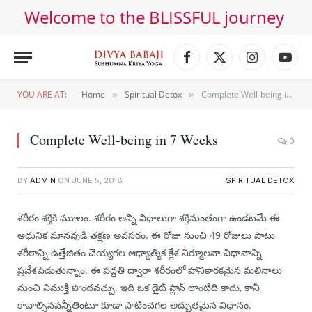
Welcome to the BLISSFUL journey
Facebook
X
Instagram
YouT
(Twitter)
YOU ARE AT:
Home
Spiritual Detox
Complete Well-being in 7 Weeks
»
»
Complete Well-being in 7 Weeks
0
BY
ADMIN
ON
JUNE 5, 2018
SPIRITUAL DETOX
శరీరం శక్తికి మూలం. శరీరం అన్ని విధాలుగా శక్తిమంతంగా ఉండటమే ఈ
ఆధునిక మానవుడి తక్షణ అవసరం. ఈ రోజు నుంచి 49 రోజులు పాటు
శరీరాన్ని ఉత్తేజితం చెయ్యగల ఆధ్యాత్మిక క్లేశ నిర్మూలనా విధానాన్ని
ప్రవేశపెడుతున్నాం. ఈ పద్ధతి ద్వారా శరీరంలో హానికారకమైన మలినాలు
నుంచి విముక్తి పొందవచ్చు. ఇది ఒక డైట్ ప్లాన్ లాంటిది కాదు, కానీ
కావాల్సినవన్నీతింటూ కూడా పాటించగల అద్భుతమైన విధానం.