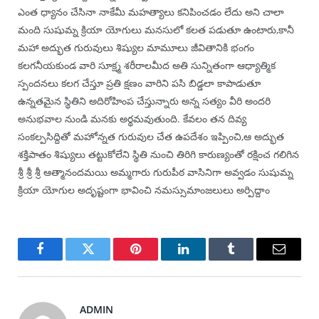
ఎంత ధ్యానం చేసినా నాకేమీ మహత్యాలు కనిపించడం లేదు అని చాలా
మంది సుషుమ్న క్రియా యోగులు మనసులో కలత పడుతూ ఉంటారు,కానీ
మహా అద్భుత గురువులు శిష్యుల మామూలు జీవితానికి భంగం
కలగనీయకుండ వారి సూక్ష్మ శరీరాలమీద అతి సున్నితంగా ఆధ్యాత్మిక
స్పందనలు కలగ చేస్తూ ప్రతి క్షణం వారిని పసి బిడ్డలా కాపాడుతూ
ఉన్నతమైన స్థితిని అదిరోహింప చేస్తున్నారు అన్న సత్యం వీరి అందరి
అనుభవాల నుండి మనకు అర్థమవుతుంది. కేవలం తన దివ్య
సంకల్పసిద్దితో మహోన్నత గురువుల చేత ఉపదేశం ఇప్పించి,ఆ అద్భుత
శక్తిపాతం శిష్యులు తట్టుకోలేని స్థితి నుంచి తిరిగి కారుణ్యంతో రక్షించ గలిగిన
శ్రీ శ్రీ శ్రీ ఆత్మానందమయి అమ్మగారు గురుపీఠ వాసినిగా అవ్వడం సుషుమ్న
క్రియా యోగుల అదృష్టంగా భావించి నమస్సుమాంజలులు అర్పిద్దాం
Facebook
Twitter
Pinterest
LinkedIn
Tumblr
Email
ADMIN