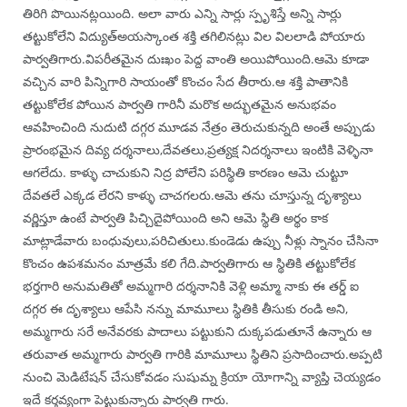
తిరిగి పొయినట్లయింది. అలా వారు ఎన్ని సార్లు స్పృశిస్తే అన్ని సార్లు
తట్టుకోలేని విద్యుత్అయస్కాంత శక్తి తగిలినట్లు విల విలలాడి పోయారు
పార్వతిగారు.విపరీతమైన దుఃఖం పెద్ద వాంతి అయిపోయింది.ఆమె కూడా
వచ్చిన వారి పిన్నిగారి సాయంతో కొంచం సేద తీరారు.ఆ శక్తి పాతానికి
తట్టుకోలేక పోయిన పార్వతి గారినీ మరొక అద్భుతమైన అనుభవం
ఆవహించింది నుదుటి దగ్గర మూడవ నేత్రం తెరుచుకున్నది అంతే అప్పుడు
ప్రారంభమైన దివ్య దర్శనాలు,దేవతలు,ప్రత్యక్ష నిదర్శనాలు ఇంటికి వెళ్ళినా
ఆగలేదు. కాళ్ళు చాచుకుని నిద్ర పోలేని పరిస్థితి కారణం ఆమె చుట్టూ
దేవతలే ఎక్కడ లేరని కాళ్ళు చాచగలరు.ఆమె తను చూస్తున్న దృశ్యాలు
వర్ణిస్తూ ఉంటే పార్వతి పిచ్చిదైపోయింది అని ఆమె స్థితి అర్థం కాక
మాట్లాడేవారు బంధువులు,పరిచితులు.కుండెడు ఉప్పు నీళ్లు స్నానం చేసినా
కొంచం ఉపశమనం మాత్రమే కలి గేది.పార్వతిగారు ఆ స్థితికి తట్టుకోలేక
భర్తగారి అనుమతితో అమ్మగారి దర్శనానికి వెళ్లి అమ్మా నాకు ఈ తర్డ్ ఐ
దగ్గర ఈ దృశ్యాలు ఆపేసి నన్ను మామూలు స్థితికి తీసుకు రండి అని,
అమ్మగారు సరే అనేవరకు పాదాలు పట్టుకుని దుక్కపడుతూనే ఉన్నారు ఆ
తరువాత అమ్మగారు పార్వతి గారికి మామూలు స్థితిని ప్రసాదించారు.అప్పటి
నుంచి మెడిటేషన్ చేసుకోవడం సుషుమ్న క్రియా యోగాన్ని వ్యాప్తి చెయ్యడం
ఇదే కర్తవ్యంగా పెట్టుకున్నారు పార్వతి గారు.