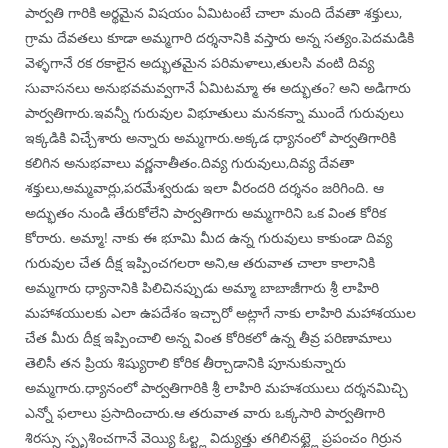
పార్వతి గారికి అర్థమైన విషయం ఏమిటంటే చాలా మంది దేవతా శక్తులు,
గ్రామ దేవతలు కూడా అమ్మగారి దర్శనానికి వస్తారు అన్న సత్యం.పెదమడికి
వెళ్ళగానే రక రకాలైన అద్భుతమైన పరిమళాలు,తులసి వంటి దివ్య
సువాసనలు అనుభవమవ్వగానే ఏమిటమ్మా ఈ అద్భుతం? అని అడిగారు
పార్వతిగారు.ఇవన్నీ గురువుల విభూతులు మనకన్నా ముందే గురువులు
ఇక్కడికి విచ్చేశారు అన్నారు అమ్మగారు.అక్కడ ధ్యానంలో పార్వతిగారికి
కలిగిన అనుభవాలు వర్ణనాతీతం.దివ్య గురువులు,దివ్య దేవతా
శక్తులు,అమ్మవార్లు,పరమేశ్వరుడు ఇలా వీరందరి దర్శనం జరిగింది. ఆ
అద్భుతం నుండి తేరుకోలేని పార్వతిగారు అమ్మగారిని ఒక వింత కోరిక
కోరారు. అమ్మా! నాకు ఈ భూమి మీద ఉన్న గురువులు కాకుండా దివ్య
గురువుల చేత దీక్ష ఇప్పించగలరా అని,ఆ తరువాత చాలా కాలానికి
అమ్మగారు ధ్యానానికి పిలిచినప్పుడు అమ్మా బాబాజీగారు శ్రీ లాహిరి
మహాశయులకు ఎలా ఉపదేశం ఇచ్చారో అట్లాగే నాకు లాహిరి మహాశయుల
చేత మీరు దీక్ష ఇప్పించాలి అన్న వింత కోరికలో ఉన్న తీవ్ర పరిణామాలు
తెలిసీ తన ప్రియ శిష్యురాలి కోరిక తీర్చాడానికి పూనుకున్నారు
అమ్మగారు.ధ్యానంలో పార్వతిగారికి శ్రీ లాహిరి మహశయులు దర్శనమిచ్చి
ఎన్నో ఫలాలు ప్రసాదించారు.ఆ తరువాత వారు ఒక్కసారి పార్వతిగారి
శిరస్సు స్పృశించగానే వెయ్యి ఓల్ట్ల విద్యుత్తు తగిలినట్ట్లై ప్రపంచం గిర్రున