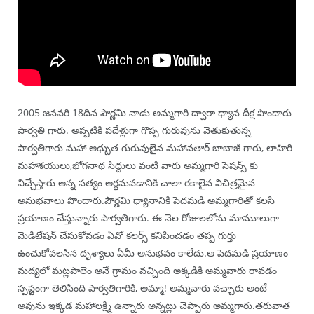
2005 జనవరి 18దిన పౌర్ణమి నాడు అమ్మగారి ద్వారా ధ్యాన దీక్ష పొందారు
పార్వతి గారు. అప్పటికి పదేళ్లుగా గొప్ప గురువును వెతుకుతున్న
పార్వతిగారు మహా అధ్బుత గురువులైన మహావతార్ బాబాజీ గారు, లాహిరి
మహాశయులు,భోగనాథ సిద్దులు వంటి వారు అమ్మగారి సెషన్స్ కు
విచ్చేస్తారు అన్న సత్యం అర్థమవడానికి చాలా రకాలైన విచిత్రమైన
అనుభవాలు పొందారు.పౌర్ణమి ధ్యానానికి పెదమడి అమ్మగారితో కలసి
ప్రయాణం చేస్తున్నారు పార్వతిగారు. ఈ నెల రోజులలోను మామూలుగా
మెడిటేషన్ చేసుకోవడం ఏవో కలర్స్ కనిపించడం తప్ప గుర్తు
ఉంచుకోవలసిన దృశ్యాలు ఏమీ అనుభవం కాలేదు.ఆ పెదమడి ప్రయాణం
మద్యలో మట్లపాలెం అనే గ్రామం వచ్చింది అక్కడికి అమ్మవారు రావడం
స్పష్టంగా తెలిసింది పార్వతిగారికి, అమ్మా! అమ్మవారు వచ్చారు అంటే
అవును ఇక్కడ మహాలక్ష్మి ఉన్నారు అన్నట్లు చెప్పారు అమ్మగారు.తరువాత