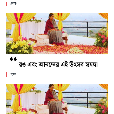
హోళీ
হোলি