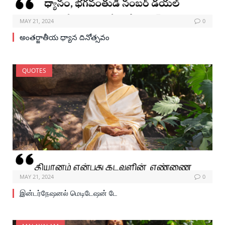
MAY 21, 2024
0
అంతర్జాతీయ ధ్యాన దినోత్సవం
QUOTES
MAY 21, 2024
0
இன்டர்நேஷனல் மெடிடேஷன் டே