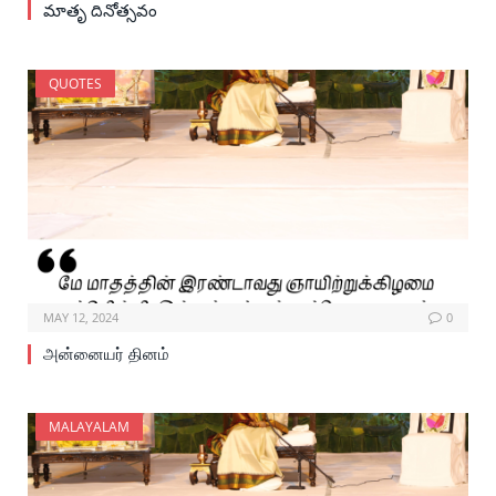
మాతృ దినోత్సవం
QUOTES
MAY 12, 2024
0
அன்னையர் தினம்
MALAYALAM