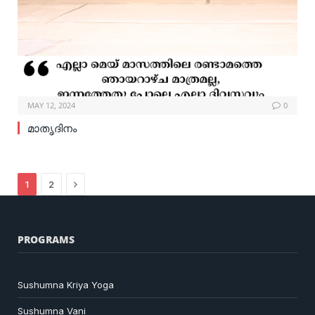
MAY 12, 2024
0
മാതൃദിനം
Next
1
2
PROGRAMS
Sushumna Kriya Yoga
Sushumna Vani