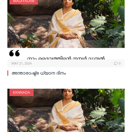
MALAYALAM
MAY 21, 2024
0
അന്താരാഷ്ട്ര ധ്യാന ദിനം
KANNADA