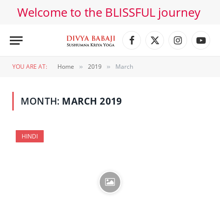
Welcome to the BLISSFUL journey
Facebook
X
Instagram
YouT
(Twitter)
YOU ARE AT:
Home
2019
March
»
»
MONTH:
MARCH 2019
HINDI