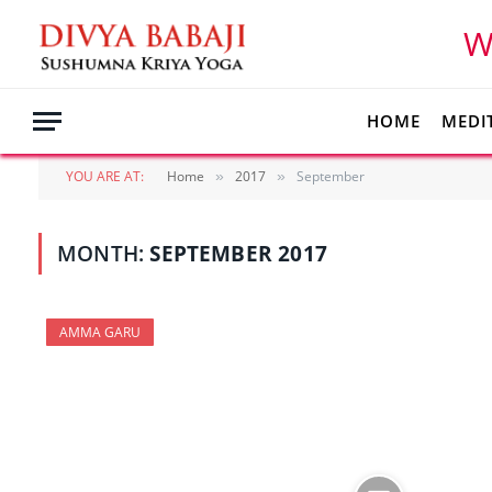
W
HOME
MEDI
YOU ARE AT:
Home
2017
September
»
»
MONTH:
SEPTEMBER 2017
AMMA GARU