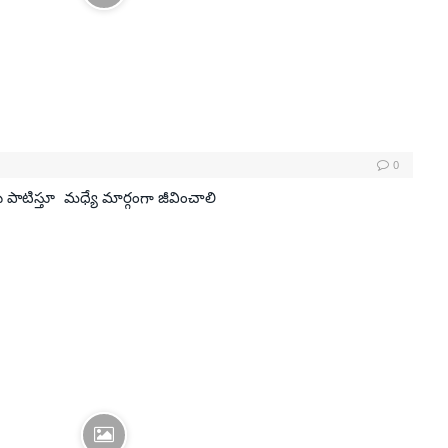
0
పాటిస్తూ మధ్యే మార్గంగా జీవించాలి