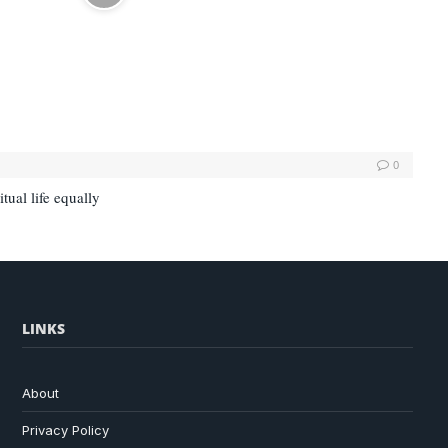
0
tual life equally
LINKS
About
Privacy Policy