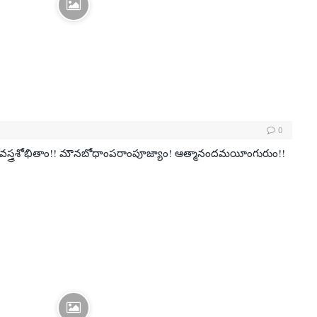
0
్త్రశోభితాం!! మౌనబోధాంపరాంపూజ్యాం! ఆత్మానందమయీంగురుం!!