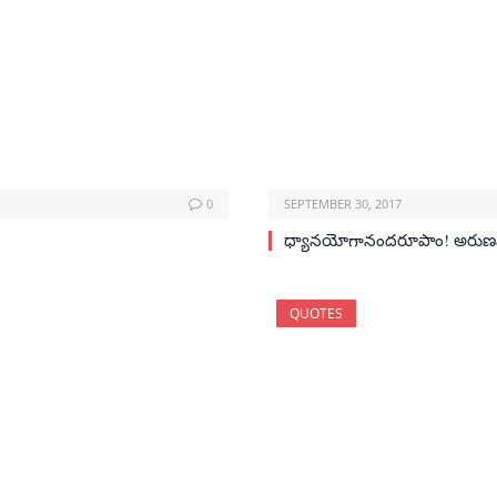
0
SEPTEMBER 30, 2017
ధ్యానయోగానందరూపాం! అరుణవస
QUOTES