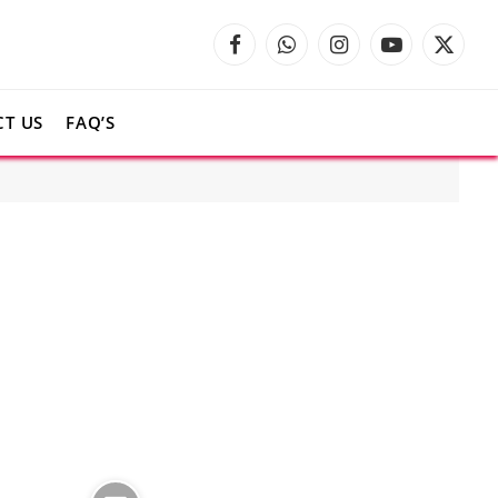
Facebook
WhatsApp
Instagram
YouTube
X
(Twitte
T US
FAQ’S