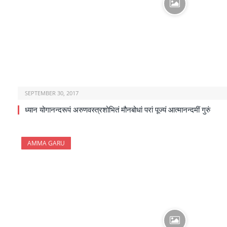
SEPTEMBER 30, 2017
ध्यान योगानन्दरूपं अरुणवस्त्रशोभितं मौनबोधां परां पूज्यं आत्मानन्दमीं गुरुं
AMMA GARU