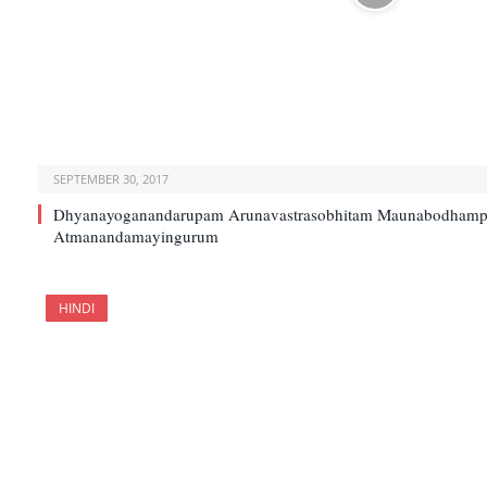
SEPTEMBER 30, 2017
Dhyanayoganandarupam Arunavastrasobhitam Maunabodham
Atmanandamayingurum
HINDI