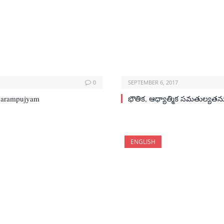
0
SEPTEMBER 6, 2017
parampujyam
భౌతిక, ఆధ్యాత్మిక సమతుల్యతను 
ENGLISH